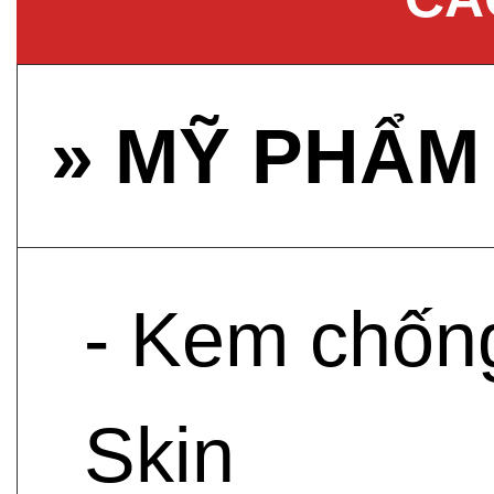
» MỸ PHẨM
- Kem chốn
Skin