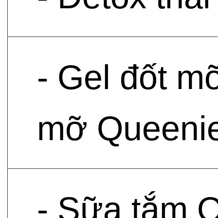
- Gel đốt m
mỡ Queenie
- Sữa tắm 