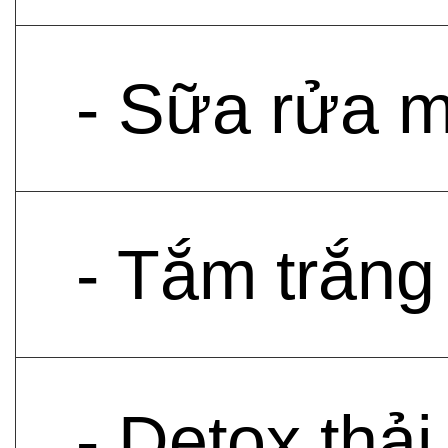
- Sữa rửa 
- Tắm trắng
- Detox thả