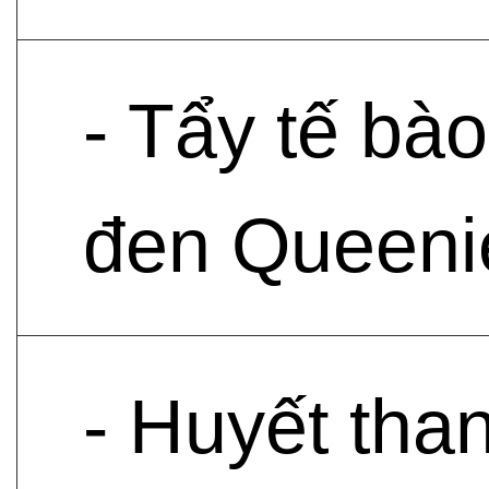
- Tẩy tế bà
đen Queenie
- Huyết tha