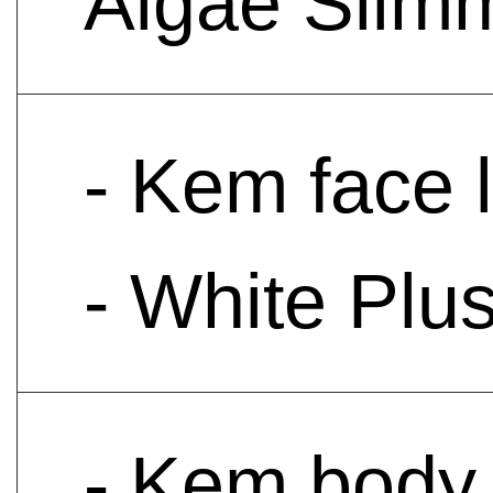
Algae Slim
- Kem face 
- White Plu
- Kem body