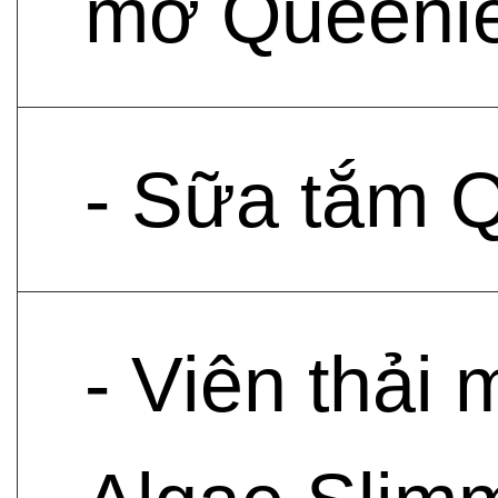
mỡ Queenie
- Sữa tắm 
- Viên thải