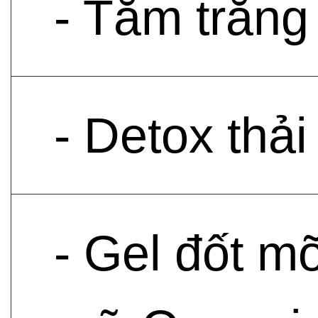
- Tắm trắng
- Detox thả
- Gel đốt m