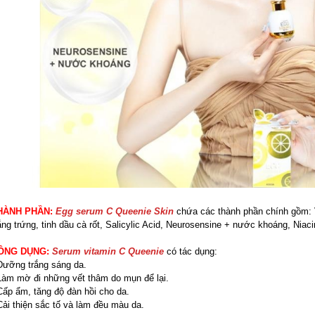
HÀNH PHẦN:
Egg serum C Queenie Skin
chứa các thành phần chính gồm: V
ắng trứng, tinh dầu cà rốt, Salicylic Acid, Neurosensine + nước khoáng, Nia
ÔNG DỤNG:
Serum vitamin C Queenie
có tác dụng:
Dưỡng trắng sáng da.
Làm mờ đi những vết thâm do mụn để lại.
Cấp ẩm, tăng độ đàn hồi cho da.
Cải thiện sắc tố và làm đều màu da.