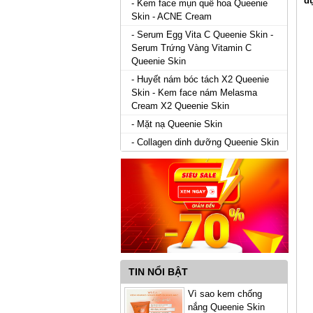
d
- Kem face mụn quế hoa Queenie
Skin - ACNE Cream
- Serum Egg Vita C Queenie Skin -
Serum Trứng Vàng Vitamin C
Queenie Skin
- Huyết nám bóc tách X2 Queenie
Skin - Kem face nám Melasma
Cream X2 Queenie Skin
- Mặt nạ Queenie Skin
- Collagen dinh dưỡng Queenie Skin
TIN NỔI BẬT
Vì sao kem chống
nắng Queenie Skin