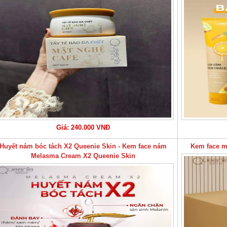
Giá: 240.000 VNĐ
Huyết nám bóc tách X2 Queenie Skin - Kem face nám
Kem face m
Melasma Cream X2 Queenie Skin