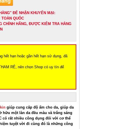
HÀNG" ĐỂ NHẬN KHUYẾN MẠI:
IP TOÀN QUỐC
G CHÍNH HÃNG, ĐƯỢC KIỂM TRA HÀNG
ẬN
ng hết hạn hoặc gần hết hạn sử dụng, đã
THAM RẺ, nên chọn Shop có uy tín để
kin
giúp cung cấp độ ẩm cho da, giúp da
sở hữu một làn da đều màu và trắng sáng
C có rất nhiều công dụng đối với cơ thể
hiệm tuyệt vời đi cùng đó là những công