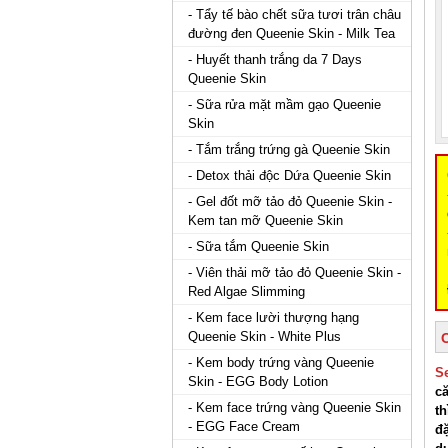
- Tẩy tế bào chết sữa tươi trân châu
đường đen Queenie Skin - Milk Tea
- Huyết thanh trắng da 7 Days
Queenie Skin
- Sữa rửa mặt mầm gạo Queenie
Skin
- Tắm trắng trứng gà Queenie Skin
- Detox thải độc Dứa Queenie Skin
- Gel đốt mỡ tảo đỏ Queenie Skin -
Kem tan mỡ Queenie Skin
- Sữa tắm Queenie Skin
- Viên thải mỡ tảo đỏ Queenie Skin -
Red Algae Slimming
- Kem face lười thượng hạng
Queenie Skin - White Plus
- Kem body trứng vàng Queenie
S
Skin - EGG Body Lotion
c
- Kem face trứng vàng Queenie Skin
th
- EGG Face Cream
đặ