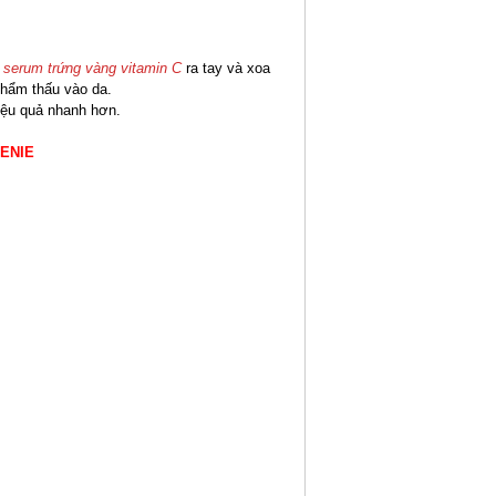
t
serum trứng vàng vitamin C
ra tay và xoa
thẩm thấu vào da.
iệu quả nhanh hơn.
ENIE