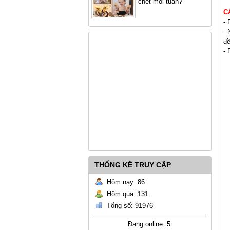
chết mỗi tuần?
C
- 
- 
đề
-
THỐNG KÊ TRUY CẬP
Hôm nay: 86
Hôm qua: 131
Tổng số: 91976
Đang online: 5