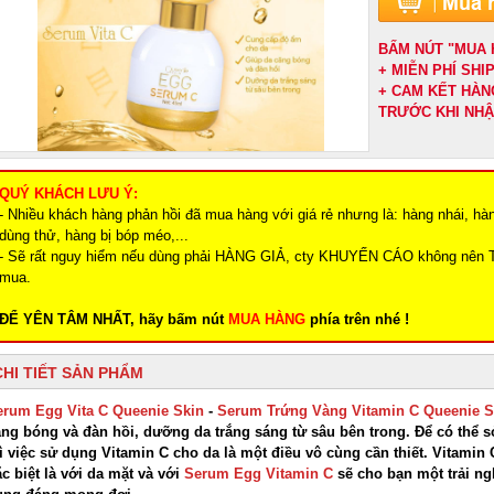
BẤM NÚT "MUA 
+ MIỄN PHÍ SH
+ CAM KẾT HÀN
TRƯỚC KHI NH
QUÝ KHÁCH LƯU Ý:
- Nhiều khách hàng phản hồi đã mua hàng với giá rẻ nhưng là: hàng nhái, hà
dùng thử, hàng bị bóp méo,...
- Sẽ rất nguy hiểm nếu dùng phải HÀNG GIẢ, cty KHUYẾN CÁO không nên 
mua.
ĐỂ YÊN TÂM NHẤT, hãy bấm nút
MUA HÀNG
phía trên nhé !
CHI TIẾT SẢN PHẨM
erum Egg Vita C Queenie Skin
-
Serum Trứng Vàng Vitamin C Queenie S
ăng bóng và đàn hồi, dưỡng da trắng sáng từ sâu bên trong. Để có thể 
ì việc sử dụng Vitamin C cho da là một điều vô cùng cần thiết. Vitamin 
c biệt là với da mặt và với
Serum Egg Vitamin C
sẽ cho bạn một trải ng