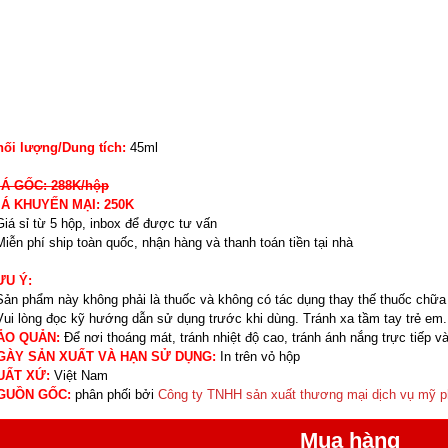
hối lượng/Dung tích:
45ml
IÁ GỐC: 288K/hộp
IÁ KHUYẾN MẠI: 250K
Giá sỉ từ 5 hộp, inbox để được tư vấn
Miễn phí ship toàn quốc, nhận hàng và thanh toán tiền tại nhà
ƯU Ý:
Sản phẩm này không phải là thuốc và không có tác dụng thay thế thuốc chữa
Vui lòng đọc kỹ hướng dẫn sử dụng trước khi dùng. Tránh xa tầm tay trẻ em.
ẢO QUẢN:
Để nơi thoáng mát, tránh nhiệt độ cao, tránh ánh nắng trực tiếp và
GÀY SẢN XUẤT VÀ HẠN SỬ DỤNG:
In trên vỏ hộp
UẤT XỨ:
Việt Nam
GUỒN GỐC:
phân phối bởi
Công ty TNHH sản xuất thương mại dịch vụ mỹ 